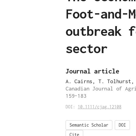
Foot-and-M
outbreak f
sector
Journal article
A. Cairns, T. Tolhurst,
Canadian Journal of Agr
159-183
DOI:
10.1111/cjag.12108
Semantic Scholar
DOI
Cite