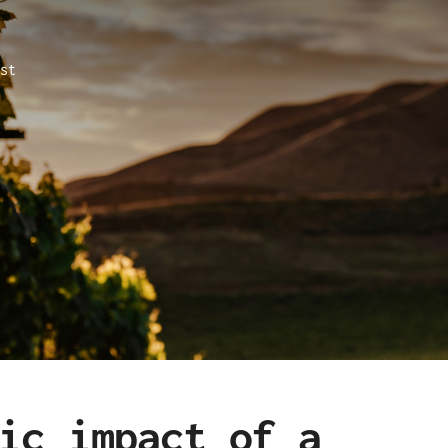
st
ic impact of a